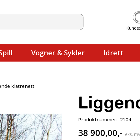
Kunde
Du har ingen produkter i handlekurv
pill
Vogner & Sykler
Idrett
ende klatrenett
Liggend
Produktnummer:
2104
38 900,00
,-
eks. mv