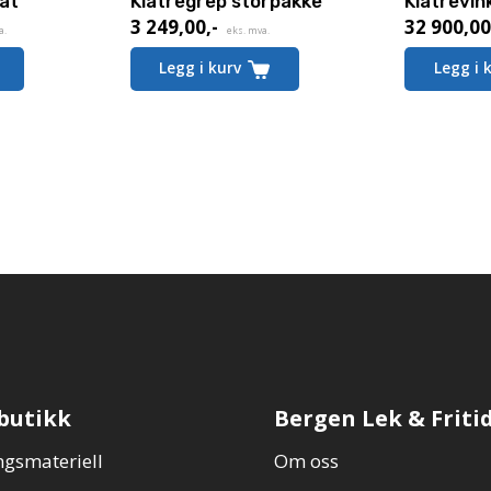
at
Klatregrep storpakke
Klatrevin
3 249,00
,-
32 900,0
a.
eks. mva.
Legg i kurv
Legg i 
butikk
Bergen Lek & Friti
gsmateriell
Om oss