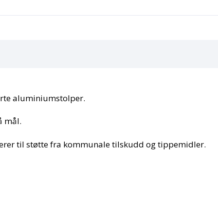
erte aluminiumstolper.
å mål.
rer til støtte fra kommunale tilskudd og tippemidler.