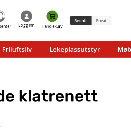
Bedrift
Privat
Logg inn
senter
Handlekurv
en.
Friluftsliv
Lekeplassutstyr
Møb
e klatrenett
a.