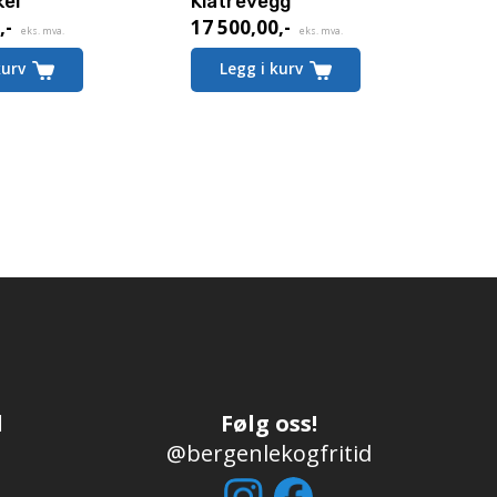
kel
Klatrevegg
0
,-
17 500,00
,-
eks. mva.
eks. mva.
kurv
Legg i kurv
d
Følg oss!
@bergenlekogfritid