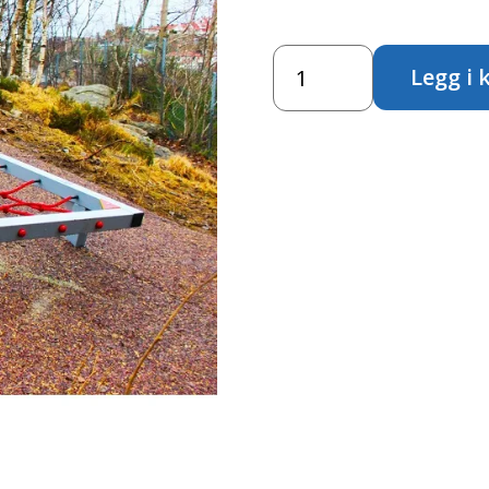
Liggende
Legg i 
klatrenett
antall