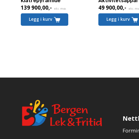
Klatrepyramide
Aktivitetsappar
139 900,00
,-
49 900,00
,-
eks. mva.
eks. mv
Legg i kurv
Legg i kurv
Nett
Formin