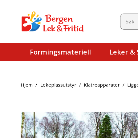
Formingsmateriell
Leker & S
Hjem
/
Lekeplassutstyr
/
Klatreapparater
/
Ligg