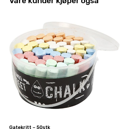
Våre kunder kjøper også
Gatekritt – 50stk