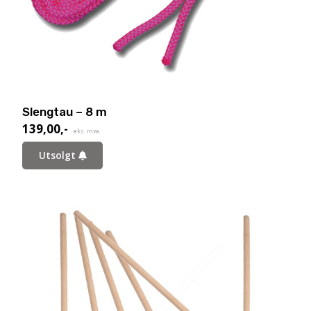
Slengtau – 8 m
139,00
,-
eks. mva.
Utsolgt