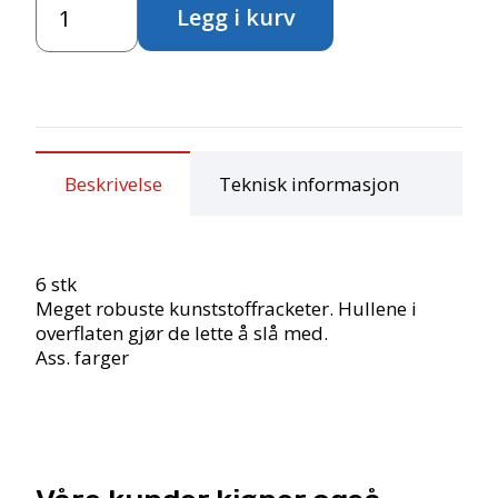
599,00,-.
389,00,-.
Legg i kurv
antall
Beskrivelse
Teknisk informasjon
6 stk
Meget robuste kunststoffracketer. Hullene i
overflaten gjør de lette å slå med.
Ass. farger