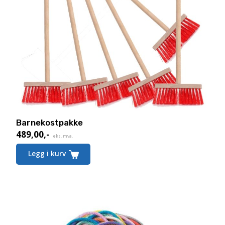
Barnekostpakke
489,00
,-
eks. mva.
Legg i kurv