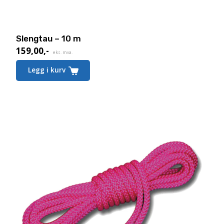
Slengtau – 10 m
159,00
,-
eks. mva.
Legg i kurv