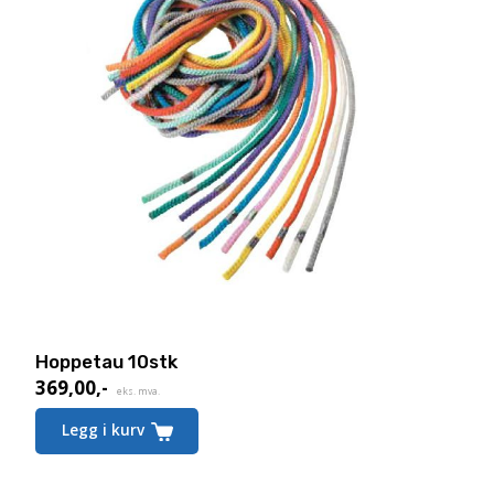
Hoppetau 10stk
369,00
,-
eks. mva.
Legg i kurv