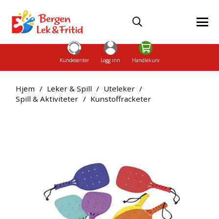
Kundesenter
Logg inn
Handlekurv
Hjem
/
Leker & Spill
/
Uteleker
/
Spill & Aktiviteter
/
Kunstoffracketer