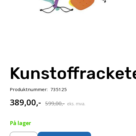
Kunstoffracket
Produktnummer:
735125
389,00
,-
Opprinnelig
Nåværende
599,00
,-
eks. mva.
pris
pris
På lager
var:
er:
Kunstoffracketer