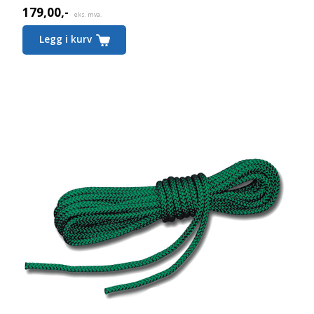
179,00
,-
eks. mva.
Legg i kurv