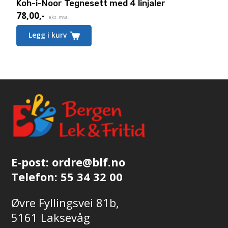
Koh-i-Noor Tegnesett med 4 linjaler
78,00
,-
eks. mva.
Legg i kurv
E-post:
ordre@blf.no
Telefon:
55 34 32 00
Øvre Fyllingsvei 81b,
5161 Laksevåg