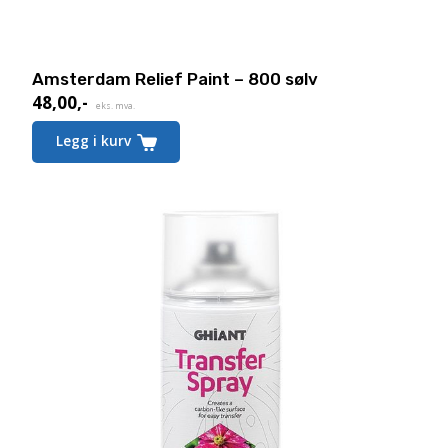
Amsterdam Relief Paint – 800 sølv
48,00
,-
eks. mva.
Legg i kurv