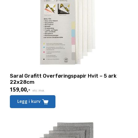
Saral Grafitt Overføringspapir Hvit – 5 ark
22x28cm
159,00
,-
eks. mva.
Legg i kurv