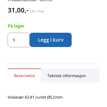
31,00
,-
eks. mva.
På lager
Koh-
Legg i kurv
i-
Noor
Viskelær
6241
rundt
Ø52mm
antall
Beskrivelse
Teknisk informasjon
Viskelær 6241 rundt Ø52mm