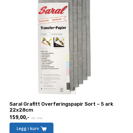
Saral Grafitt Overføringspapir Sort – 5 ark
22x28cm
159,00
,-
eks. mva.
Legg i kurv