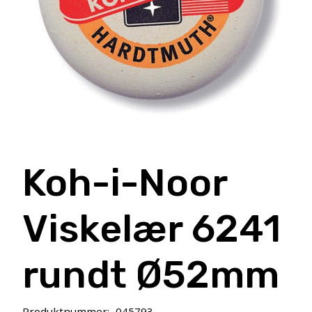
Koh-i-Noor
Viskelær 6241
rundt Ø52mm
Produktnummer:
045793