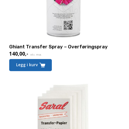
Ghiant Transfer Spray – Overføringspray
140,00
,-
eks. mva.
Legg i kurv