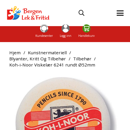
Kundesenter
Logg inn
Handlekurv
Hjem
/
Kunstnermateriell
/
Blyanter, Kritt Og Tilbehør
/
Tilbehør
/
Koh-i-Noor Viskelær 6241 rundt Ø52mm