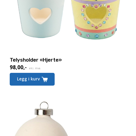
Telysholder «Hjerte»
98,00
,-
eks. mva.
Legg i kurv