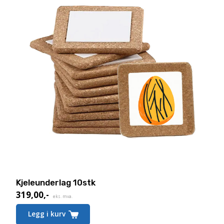
Kjeleunderlag 10stk
319,00
,-
eks. mva.
Legg i kurv