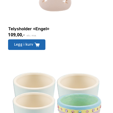
Telysholder «Engel»
109,00
,-
eks. mva.
Legg i kurv