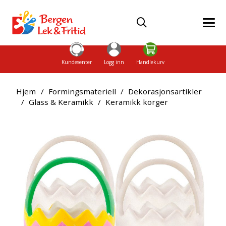
Kundesenter
Logg inn
Handlekurv
Hjem
/
Formingsmateriell
/
Dekorasjonsartikler
/
Glass & Keramikk
/
Keramikk korger