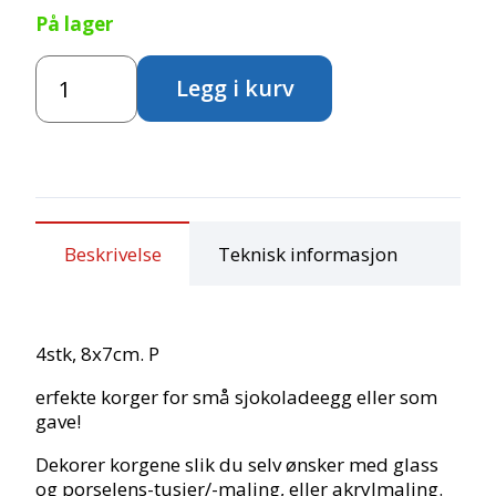
På lager
Keramikk
Legg i kurv
korger
antall
Beskrivelse
Teknisk informasjon
4stk, 8x7cm. P
erfekte korger for små sjokoladeegg eller som
gave!
Dekorer korgene slik du selv ønsker med glass
og porselens-tusjer/-maling, eller akrylmaling.