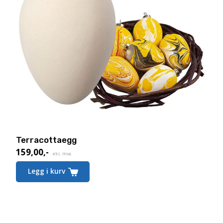
Terracottaegg
159,00
,-
eks. mva.
Legg i kurv