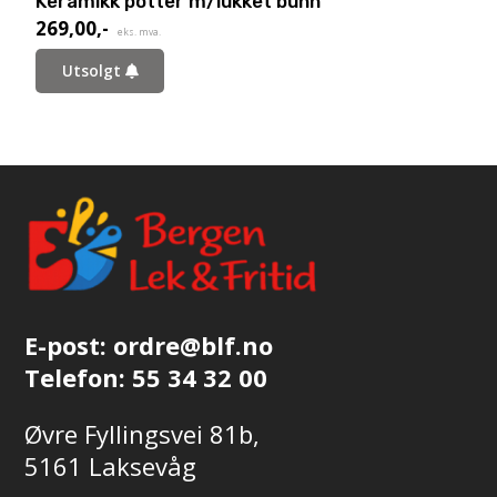
Keramikk potter m/lukket bunn
269,00
,-
eks. mva.
Utsolgt
E-post:
ordre@blf.no
Telefon:
55 34 32 00
Øvre Fyllingsvei 81b,
5161 Laksevåg