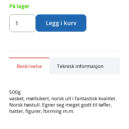
På lager
Kardet
Legg i kurv
ull
-
Blå
500g
antall
Beskrivelse
Teknisk informasjon
500g
vasket, møllsikert, norsk ull i fantastisk kvalitet.
Norsk høstull. Egner seg meget godt til tøfler,
hatter, figurer, forming m.m.