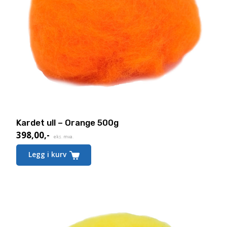
Kardet ull – Orange 500g
398,00
,-
eks. mva.
Legg i kurv