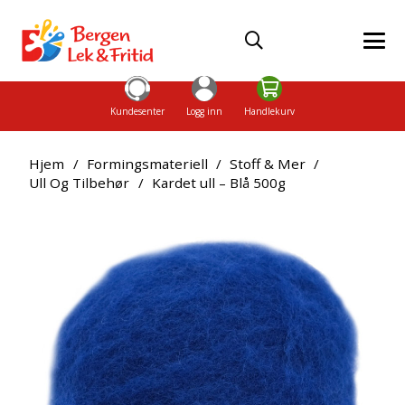
Kundesenter
Logg inn
Handlekurv
Hjem
/
Formingsmateriell
/
Stoff & Mer
/
Ull Og Tilbehør
/
Kardet ull – Blå 500g