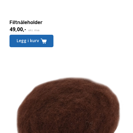
Filtnåleholder
49,00
,-
eks. mva.
Legg i kurv