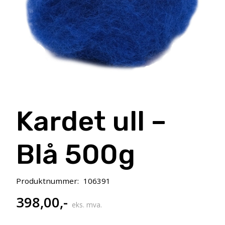
Kardet ull –
Blå 500g
Produktnummer:
106391
398,00
,-
eks. mva.