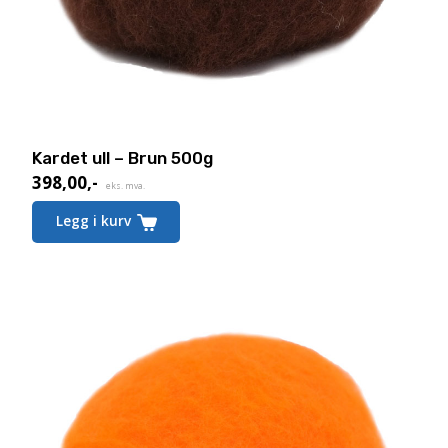
Kardet ull – Brun 500g
398,00
,-
eks. mva.
Legg i kurv