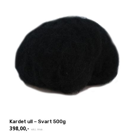
Kardet ull – Svart 500g
398,00
,-
eks. mva.