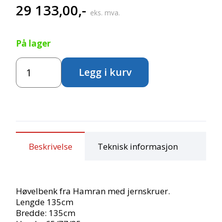
29 133,00
,-
eks. mva.
På lager
Høvelbenkgruppe
Legg i kurv
-
Barnehagemodell
antall
Beskrivelse
Teknisk informasjon
Høvelbenk fra Hamran med jernskruer.
Lengde 135cm
Bredde: 135cm