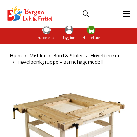
Kundesenter
Logg inn
Handlekurv
Hjem
/
Møbler
/
Bord & Stoler
/
Høvelbenker
/
Høvelbenkgruppe – Barnehagemodell