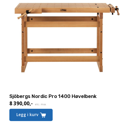
Sjöbergs Nordic Pro 1400 Høvelbenk
8 390,00
,-
eks. mva.
Legg i kurv