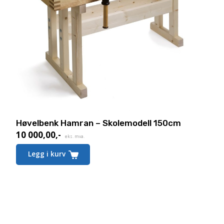
Høvelbenk Hamran – Skolemodell 150cm
10 000,00
,-
eks. mva.
Legg i kurv