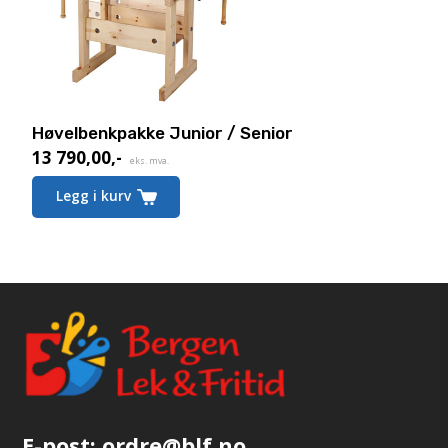
Høvelbenkpakke Junior / Senior
13 790,00
,-
eks. mva.
Legg i kurv
E-post:
ordre@blf.no