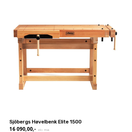
Sjöbergs Høvelbenk Elite 1500
16 090,00
,-
eks. mva.