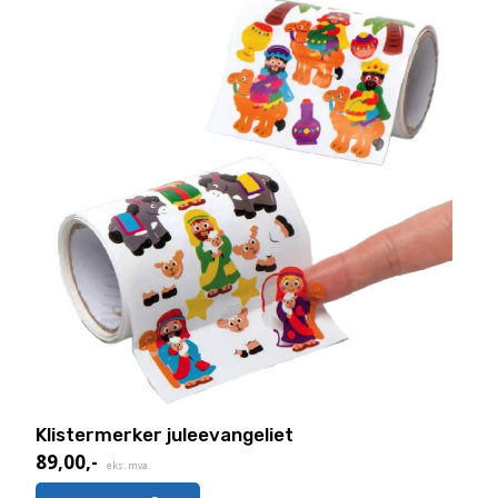
Klistermerker juleevangeliet
89,00
,-
eks. mva.