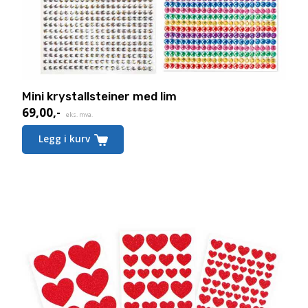
Mini krystallsteiner med lim
69,00
,-
eks. mva.
Legg i kurv