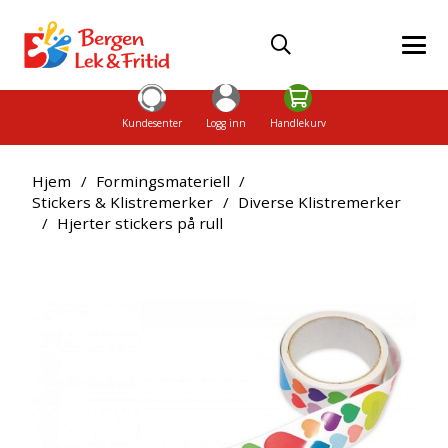
Kundesenter
Logg inn
Handlekurv
Hjem
/
Formingsmateriell
/
Stickers & Klistremerker
/
Diverse Klistremerker
/
Hjerter stickers på rull