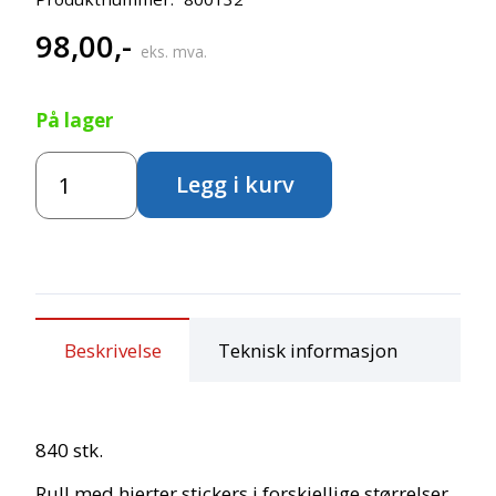
98,00
,-
eks. mva.
På lager
Hjerter
Legg i kurv
stickers
på
rull
antall
Beskrivelse
Teknisk informasjon
840 stk.
Rull med hjerter stickers i forskjellige størrelser