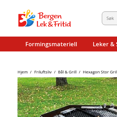
Formingsmateriell
Leker & S
Hjem
/
Friluftsliv
/
Bål & Grill
/
Hexagon Stor Gril