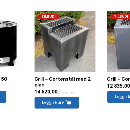
TILBUD!
TILBUD!
r 50
Grill – Cortenstål med 2
Grill – Co
plan
12 835,0
Nåværen
14 620,00
,-
Nåværende
pris
eks. mva.
Legg i 
pris
er:
Legg i kurv
er:
12 835,00,
14 620,00,-.