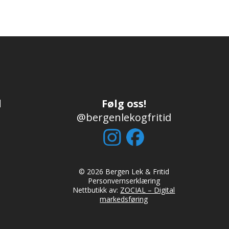
d
Følg oss!
@bergenlekogfritid
© 2026 Bergen Lek & Fritid
Personvernserklæring
Nettbutikk av:
ZOCIAL – Digital
markedsføring