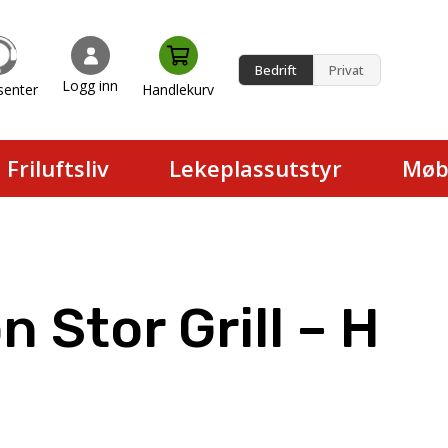
Bedrift
Privat
Logg inn
senter
Handlekurv
en.
Friluftsliv
Lekeplassutstyr
Møb
 Stor Grill – H