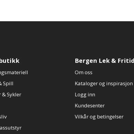
butikk
Bergen Lek & Friti
gsmateriell
Om oss
 Spill
Kataloger og inspirasjon
 & Sykler
Logg inn
Kundesenter
sliv
Vilkår og betingelser
assutstyr