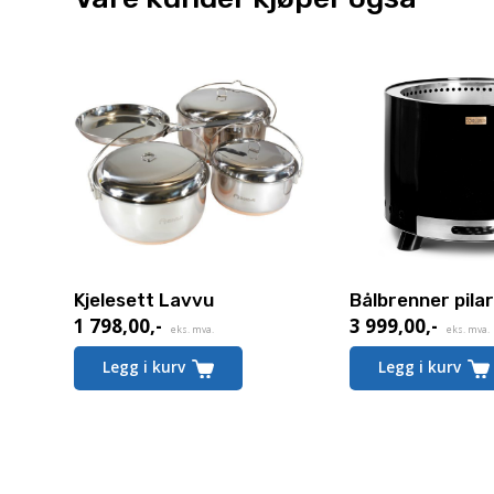
Kjelesett Lavvu
Bålbrenner pila
1 798,00
,-
3 999,00
,-
eks. mva.
eks. mva.
Legg i kurv
Legg i kurv