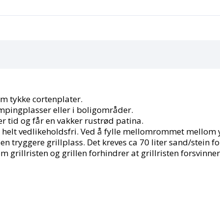
mm tykke cortenplater.
mpingplasser eller i boligområder.
r tid og får en vakker rustrød patina.
er helt vedlikeholdsfri. Ved å fylle mellomrommet mello
n tryggere grillplass. Det kreves ca 70 liter sand/stein 
llom grillristen og grillen forhindrer at grillristen forsvin