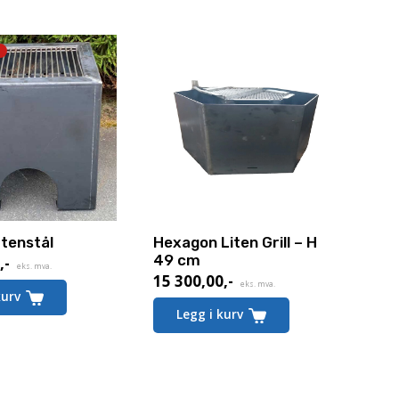
rtenstål
Hexagon Liten Grill – H
49 cm
0
,-
de
eks. mva.
15 300,00
,-
eks. mva.
kurv
Legg i kurv
-.