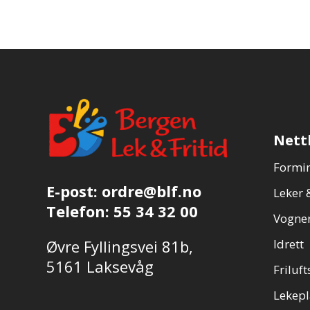
Nett
Formin
E-post:
ordre@blf.no
Leker &
Telefon:
55 34 32 00
Vogner
Øvre Fyllingsvei 81b,
Idrett
5161 Laksevåg
Friluft
Lekepl