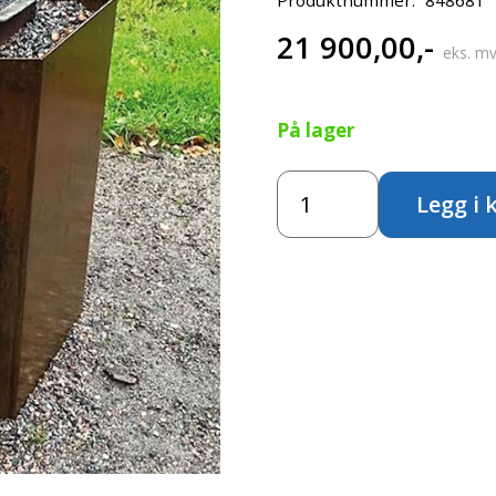
21 900,00
,-
eks. mv
På lager
Hexagon
Legg i 
Stor
Grill
-
H
74
cm
antall