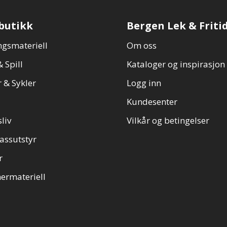
butikk
Bergen Lek & Friti
gsmateriell
Om oss
 Spill
Kataloger og inspirasjon
 & Sykler
Logg inn
Kundesenter
sliv
Vilkår og betingelser
assutstyr
r
ermateriell