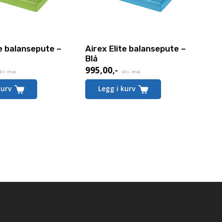
te balansepute –
Airex Elite balansepute –
Blå
995,00
,-
ks. mva.
eks. mva.
kurv
Legg i kurv