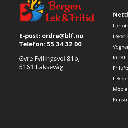
Nett
Formin
E-post:
ordre@blf.no
Leker &
Telefon:
55 34 32 00
Vogner
Øvre Fyllingsvei 81b,
Idrett
5161 Laksevåg
Friluft
Lekepl
Møble
Kunstn