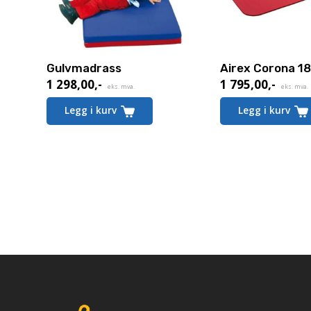
Gulvmadrass
Airex Corona 1
1 298,00
,-
1 795,00
,-
eks. mva.
eks. mva.
Legg i kurv
Legg i kurv