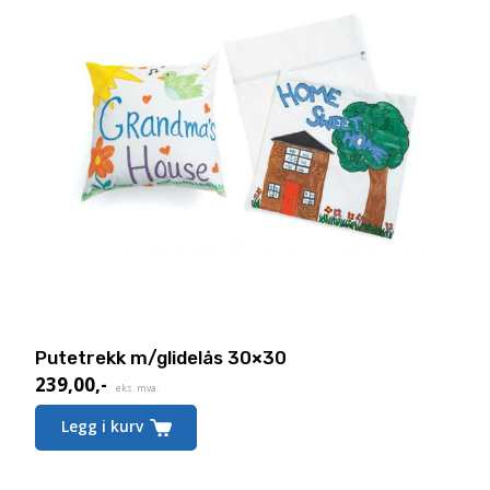
Putetrekk m/glidelås 30×30
239,00
,-
eks. mva.
Legg i kurv