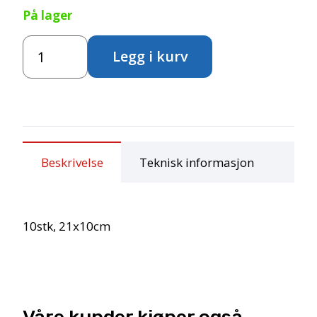
På lager
Grytevott
Legg i kurv
-
Barn
antall
Beskrivelse
Teknisk informasjon
10stk, 21x10cm
Våre kunder kjøper også