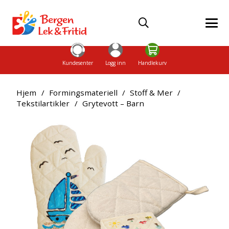
Kundesenter
Logg inn
Handlekurv
Hjem
/
Formingsmateriell
/
Stoff & Mer
/
Tekstilartikler
/
Grytevott – Barn