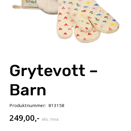
Grytevott –
Barn
Produktnummer:
813158
249,00
,-
eks. mva.