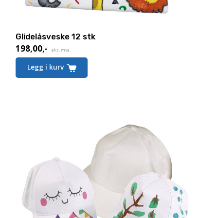
Glidelåsveske 12 stk
198,00
,-
eks. mva.
Legg i kurv