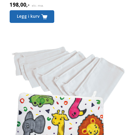
198,00
,-
eks. mva.
Legg i kurv