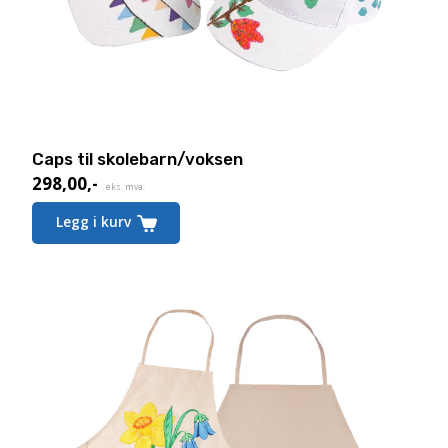
Caps til skolebarn/voksen
298,00
,-
eks. mva.
Legg i kurv