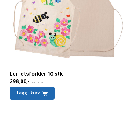
Lerretsforkler 10 stk
298,00
,-
eks. mva.
Legg i kurv