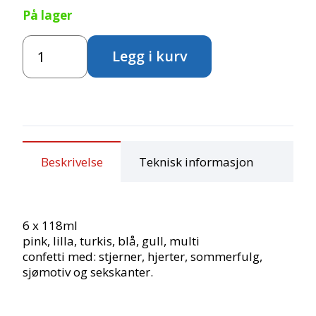
På lager
Glitterlim
Legg i kurv
-
Confetti
antall
Beskrivelse
Teknisk informasjon
6 x 118ml
pink, lilla, turkis, blå, gull, multi
confetti med: stjerner, hjerter, sommerfulg,
sjømotiv og sekskanter.