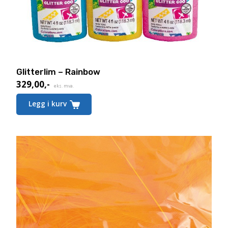
Glitterlim – Rainbow
329,00
,-
eks. mva.
Legg i kurv