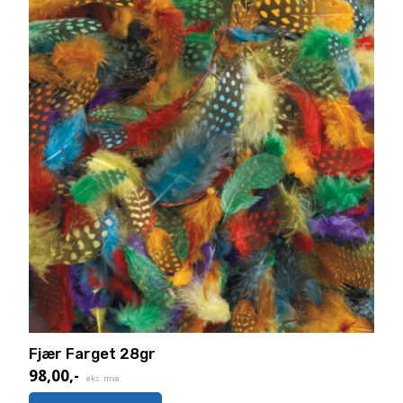
Fjær Farget 28gr
98,00
,-
eks. mva.