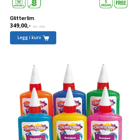
Glitterlim
349,00
,-
eks. mva.
Legg i kurv