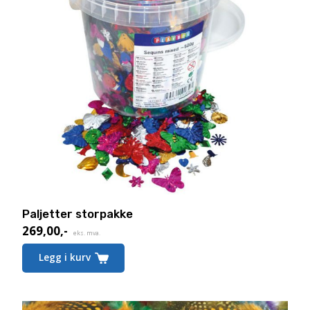
Paljetter storpakke
269,00
,-
eks. mva.
Legg i kurv