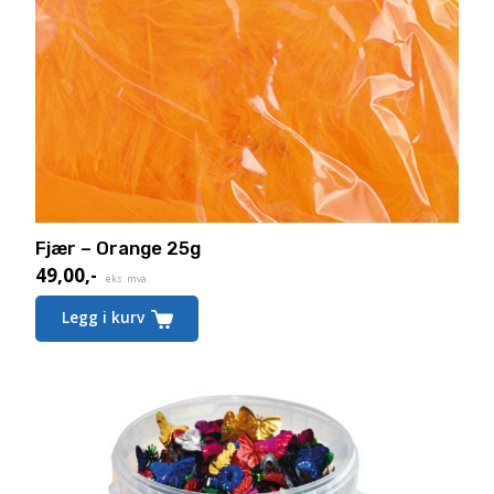
Fjær – Orange 25g
49,00
,-
eks. mva.
Legg i kurv