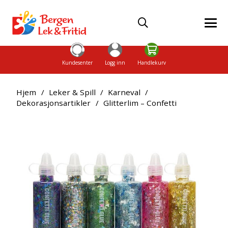
Kundesenter
Logg inn
Handlekurv
Hjem
/
Leker & Spill
/
Karneval
/
Dekorasjonsartikler
/
Glitterlim – Confetti