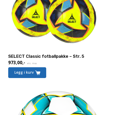
SELECT Classic fotballpakke – Str. 5
973,00
,-
Nåværende
eks. mva.
pris
Legg i kurv
er:
973,00,-.