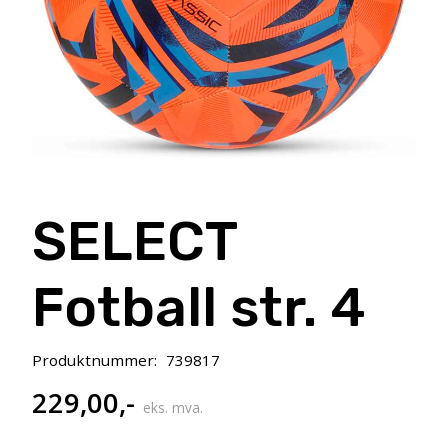
SELECT
Fotball str. 4
Produktnummer:
739817
229,00
,-
eks. mva.