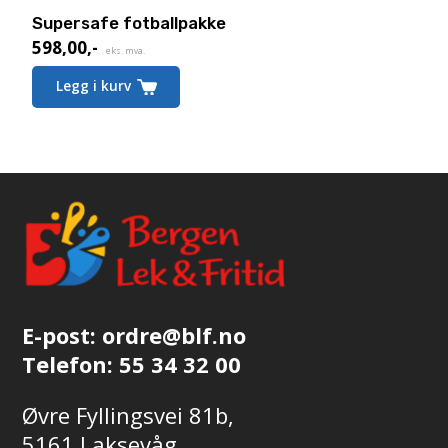
Supersafe fotballpakke
598,00
,-
Nåværende
eks. mva.
pris
Legg i kurv
er:
598,00,-.
E-post:
ordre@blf.no
Telefon:
55 34 32 00
Øvre Fyllingsvei 81b,
5161 Laksevåg