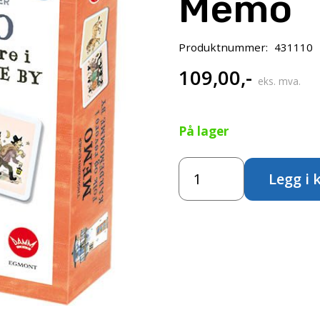
Memo
Produktnummer:
431110
109,00
,-
eks. mva.
På lager
Folk
Legg i 
og
røvere
i
kardemomme
by
-
Memo
antall