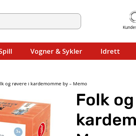
Kunde
Du har ingen produkter i handlekurv
pill
Vogner & Sykler
Idrett
lk og røvere i kardemomme by – Memo
Folk og
kardem