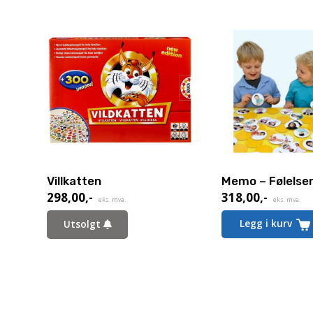
Villkatten
Memo – Følelse
298,00
,-
318,00
,-
eks. mva.
eks. mva.
Legg i kurv
Utsolgt