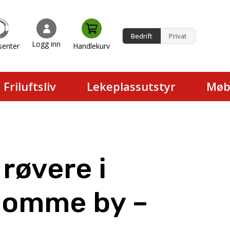
Bedrift
Privat
Logg inn
senter
Handlekurv
en.
Friluftsliv
Lekeplassutstyr
Møb
 røvere i
omme by –