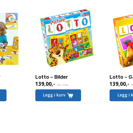
r
Lotto – Bilder
Lotto – 
139,00
,-
139,00
,-
eks. mva.
e
Legg i kurv
Legg i 