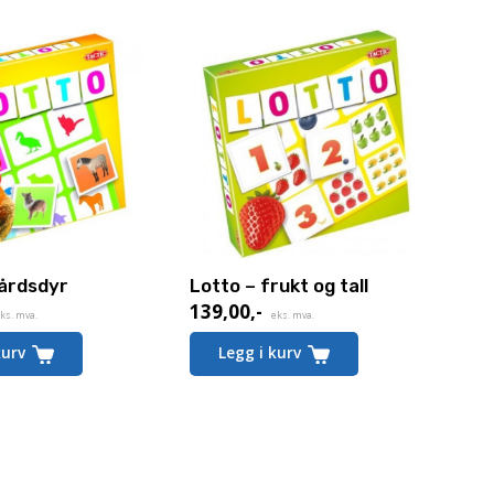
Gårdsdyr
Lotto – frukt og tall
139,00
,-
ks. mva.
eks. mva.
kurv
Legg i kurv