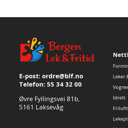
Nett
Formin
E-post:
ordre@blf.no
Leker &
Telefon:
55 34 32 00
Vogner
Øvre Fyllingsvei 81b,
Idrett
5161 Laksevåg
Friluft
Lekepl