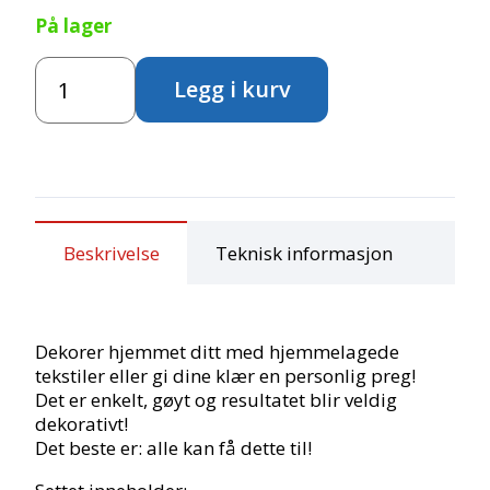
På lager
var:
er:
Fargeblokk
159,00,-.
111,00,-.
Legg i kurv
på
tekstiler
antall
Beskrivelse
Teknisk informasjon
Dekorer hjemmet ditt med hjemmelagede
tekstiler eller gi dine klær en personlig preg!
Det er enkelt, gøyt og resultatet blir veldig
dekorativt!
Det beste er: alle kan få dette til!