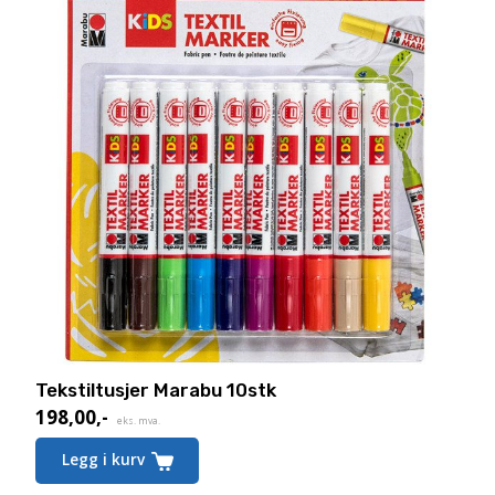
Tekstiltusjer Marabu 10stk
198,00
,-
eks. mva.
Legg i kurv