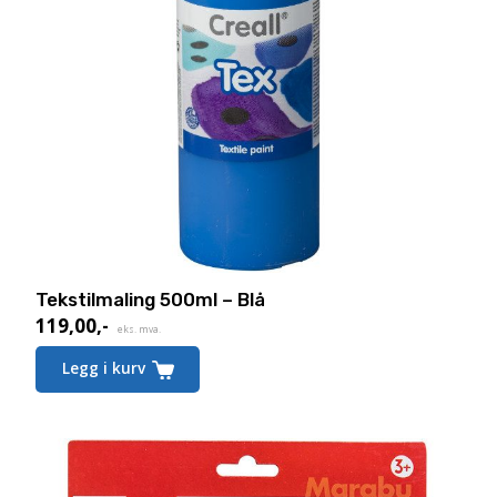
Tekstilmaling 500ml – Blå
119,00
,-
eks. mva.
Legg i kurv