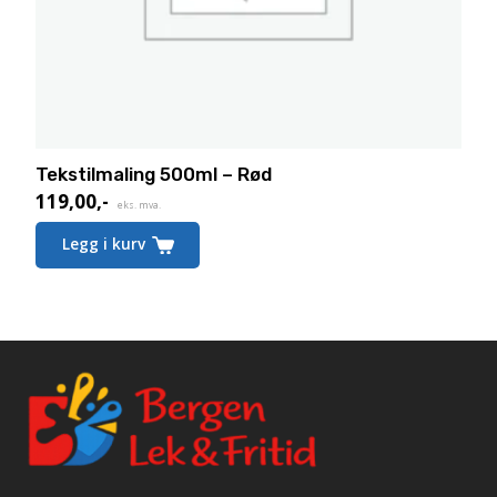
Tekstilmaling 500ml – Rød
119,00
,-
eks. mva.
Legg i kurv