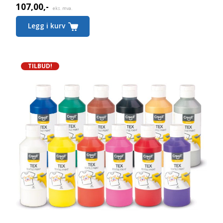
107,00
,-
eks. mva.
Legg i kurv
TILBUD!