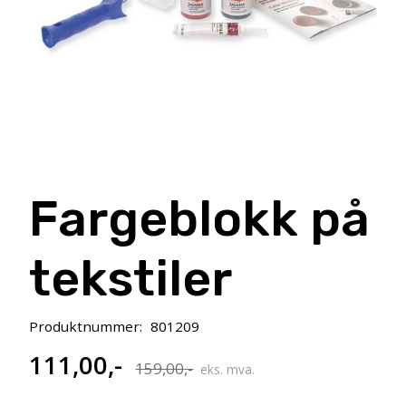
Fargeblokk på
tekstiler
Produktnummer:
801209
111,00
,-
Opprinnelig
Nåværende
159,00
,-
eks. mva.
pris
pris