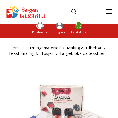
Kundesenter
Logg inn
Handlekurv
Hjem
/
Formingsmateriell
/
Maling & Tilbehør
/
Tekstilmaling & -Tusjer
/
Fargeblokk på tekstiler