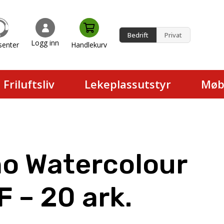
Bedrift
Privat
Logg inn
senter
Handlekurv
en.
Friluftsliv
Lekeplassutstyr
Møb
no Watercolour
 – 20 ark.