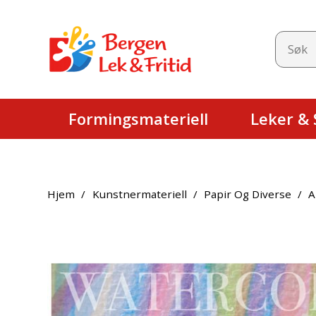
Formingsmateriell
Leker & S
Hjem
/
Kunstnermateriell
/
Papir Og Diverse
/
A