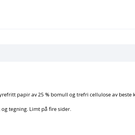
-
20
ark.
antall
refritt papir av 25 % bomull og trefri cellulose av beste 
 og tegning. Limt på fire sider.