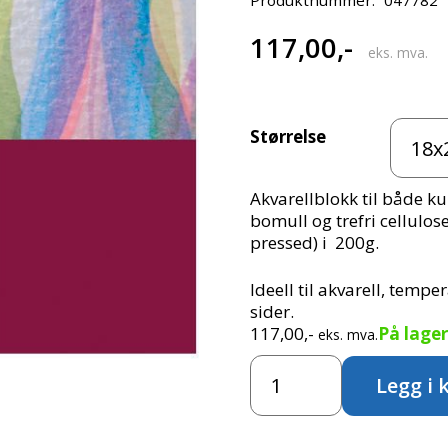
117,00
,-
eks. mva.
Størrelse
Akvarellblokk til både ku
bomull og trefri cellulos
pressed) i 200g.
Ideell til akvarell, tempe
sider.
117,00
,-
På lager
eks. mva.
Fabriano
Legg i 
Watercolour
200g
GF