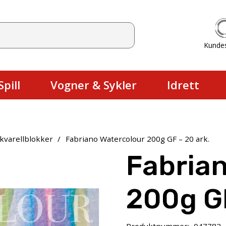
Kunde
Du har ingen produkter i handlekurv
pill
Vogner & Sykler
Idrett
kvarellblokker
/
Fabriano Watercolour 200g GF – 20 ark.
Fabria
200g GF
Produktnummer:
047782