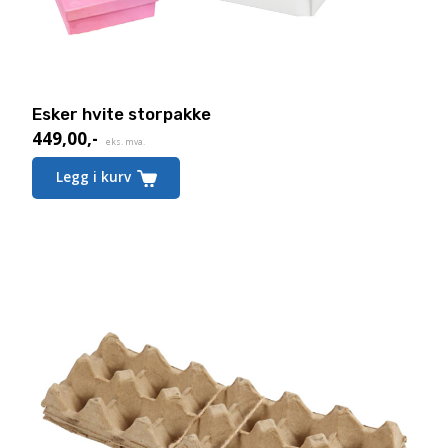
Esker hvite storpakke
449,00
,-
eks. mva.
Legg i kurv