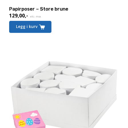
Papirposer – Store brune
129,00
,-
eks. mva.
Legg i kurv