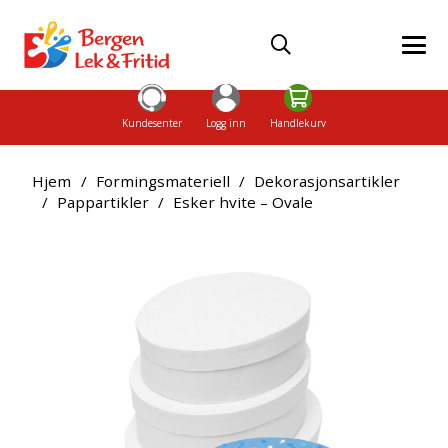
Kundesenter
Logg inn
Handlekurv
Hjem
/
Formingsmateriell
/
Dekorasjonsartikler
/
Pappartikler
/
Esker hvite – Ovale