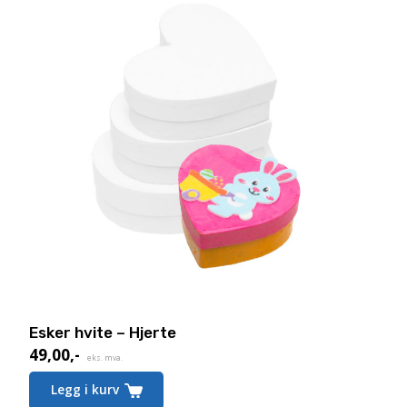
Esker hvite – Hjerte
49,00
,-
eks. mva.
Legg i kurv