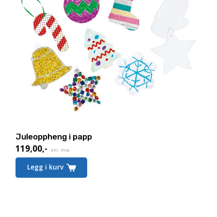
Juleoppheng i papp
119,00
,-
eks. mva.
Legg i kurv