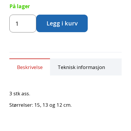
På lager
Esker
Legg i kurv
hvite
-
Ovale
antall
Beskrivelse
Teknisk informasjon
3 stk ass.
Størrelser: 15, 13 og 12 cm.