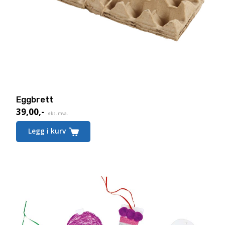
Eggbrett
39,00
,-
eks. mva.
Legg i kurv