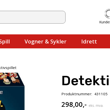
Kunde
Du har ingen produkter i handlekurv
pill
Vogner & Sykler
Idrett
tivspillet
Detekti
Produktnummer:
431105
298,00
,-
eks. mva.