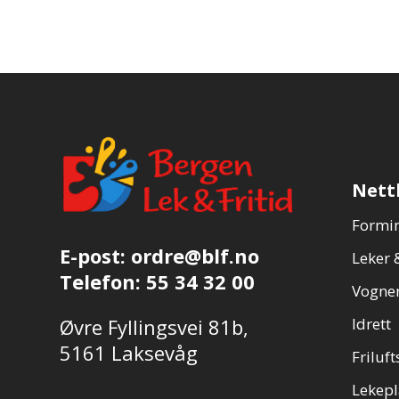
Nett
Formin
E-post:
ordre@blf.no
Leker &
Telefon:
55 34 32 00
Vogner
Øvre Fyllingsvei 81b,
Idrett
5161 Laksevåg
Friluft
Lekepl