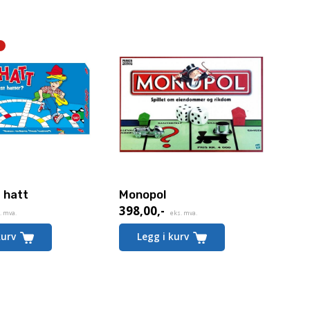
 hatt
Monopol
398,00
,-
de
. mva.
eks. mva.
kurv
Legg i kurv