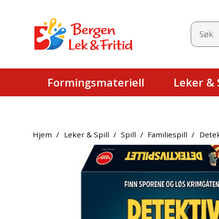
Formingsmateriell
Leker & S
Hjem
/
Leker & Spill
/
Spill
/
Familiespill
/
Detek