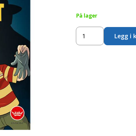
På lager
Detektivspillet
Legg i 
antall