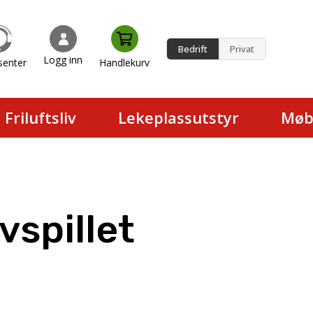
Bedrift
Privat
Logg inn
senter
Handlekurv
en.
Friluftsliv
Lekeplassutstyr
Møb
vspillet