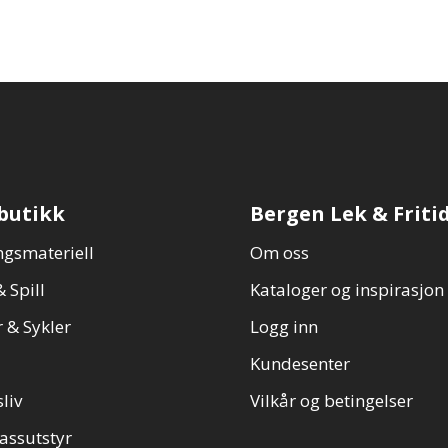
butikk
Bergen Lek & Friti
gsmateriell
Om oss
 Spill
Kataloger og inspirasjon
 & Sykler
Logg inn
Kundesenter
sliv
Vilkår og betingelser
assutstyr