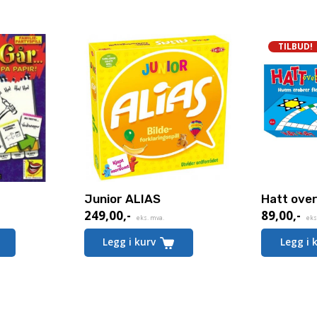
TILBUD!
Junior ALIAS
Hatt over
249,00
,-
89,00
,-
Nåværen
eks. mva.
eks
pris
Legg i kurv
Legg i 
er:
89,00,-.