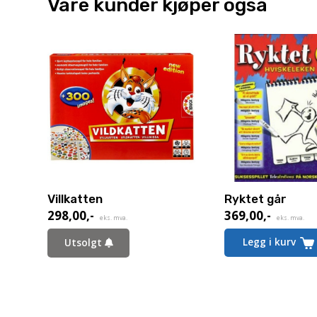
Våre kunder kjøper også
Villkatten
Ryktet går
298,00
,-
369,00
,-
eks. mva.
eks. mva.
Legg i kurv
Utsolgt