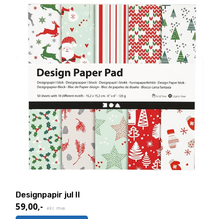
Designpapir jul II
59,00
,-
eks. mva.