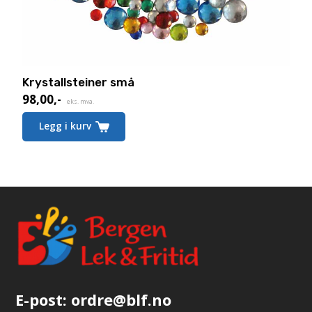
Krystallsteiner små
98,00
,-
eks. mva.
Legg i kurv
E-post:
ordre@blf.no