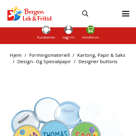
Kundesenter
Logg inn
Handlekurv
Hjem
/
Formingsmateriell
/
Kartong, Papir & Saks
/
Design- Og Spesialpapir
/
Designer buttons