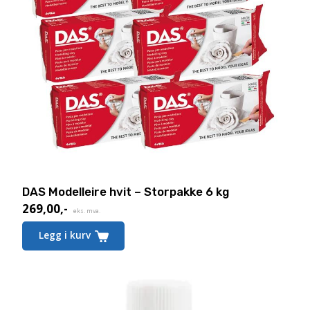
DAS Modelleire hvit – Storpakke 6 kg
269,00
,-
Nåværende
eks. mva.
pris
Legg i kurv
er:
269,00,-.