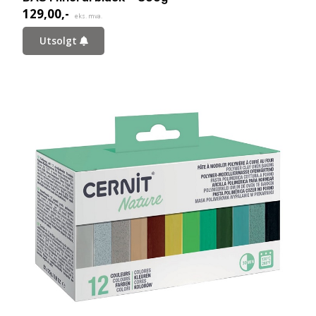
129,00
,-
eks. mva.
Utsolgt