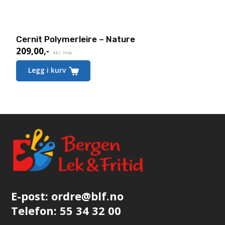
Cernit Polymerleire – Nature
209,00
,-
eks. mva.
Legg i kurv
E-post:
ordre@blf.no
Telefon:
55 34 32 00