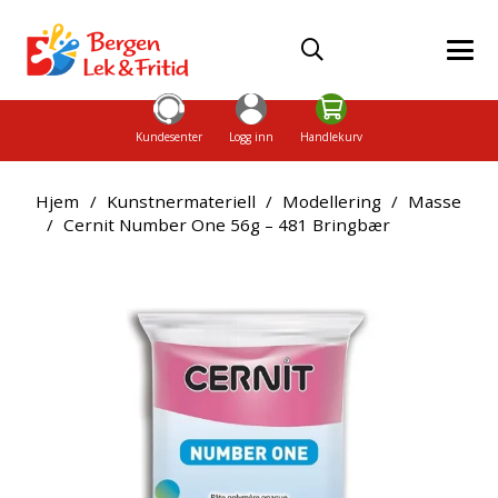
Kundesenter
Logg inn
Handlekurv
Hjem
/
Kunstnermateriell
/
Modellering
/
Masse
/
Cernit Number One 56g – 481 Bringbær