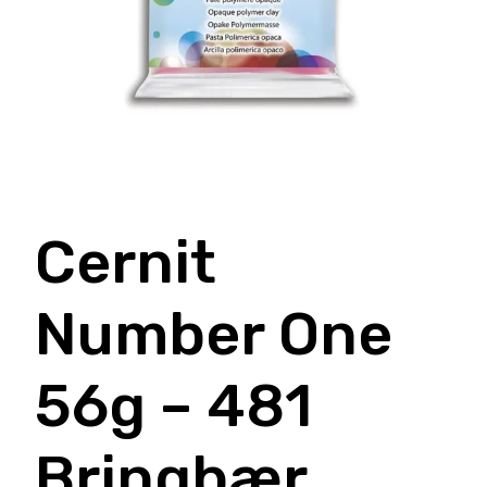
Cernit
Number One
56g – 481
Bringbær