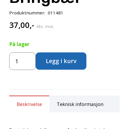
Produktnummer:
011481
37,00
,-
eks. mva.
På lager
Cernit
Legg i kurv
Number
One
56g
-
481
Bringbær
antall
Beskrivelse
Teknisk informasjon