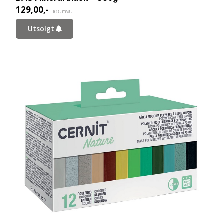
129,00
,-
eks. mva.
Utsolgt