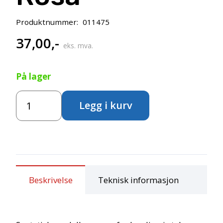
Produktnummer:
011475
37,00
,-
eks. mva.
På lager
Cernit
Legg i kurv
Number
One
56g
-
475
Rosa
antall
Beskrivelse
Teknisk informasjon