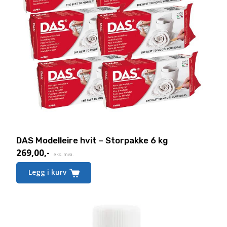
DAS Modelleire hvit – Storpakke 6 kg
269,00
,-
Nåværende
eks. mva.
pris
Legg i kurv
er:
269,00,-.