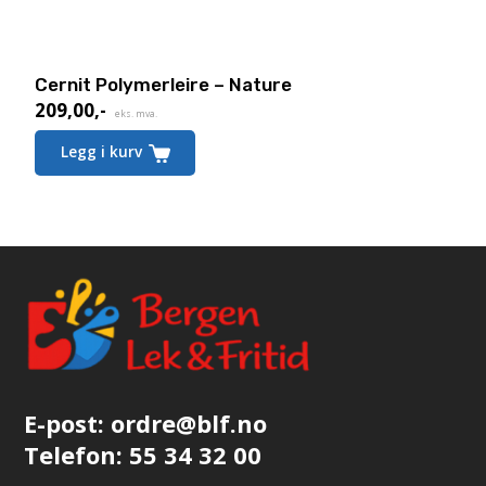
Cernit Polymerleire – Nature
209,00
,-
eks. mva.
Legg i kurv
E-post:
ordre@blf.no
Telefon:
55 34 32 00