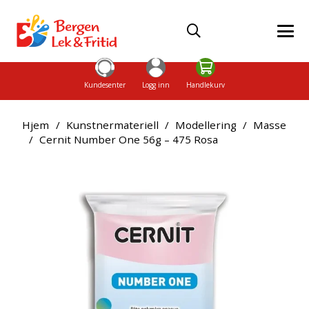
Kundesenter
Logg inn
Handlekurv
Hjem
/
Kunstnermateriell
/
Modellering
/
Masse
/
Cernit Number One 56g – 475 Rosa