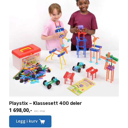
Playstix – Klassesett 400 deler
1 698,00
,-
Nåværende
eks. mva.
pris
Legg i kurv
er: