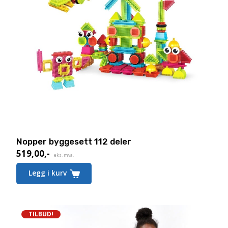
Nopper byggesett 112 deler
519,00
,-
eks. mva.
Legg i kurv
TILBUD!