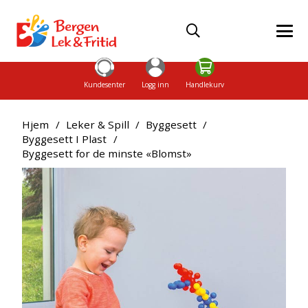
Kundesenter
Logg inn
Handlekurv
Hjem
/
Leker & Spill
/
Byggesett
/
Byggesett I Plast
/
Byggesett for de minste «Blomst»