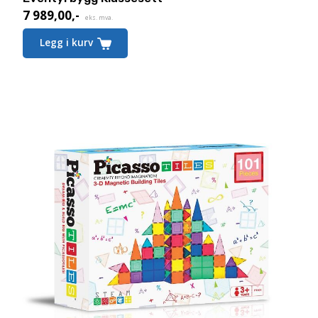
7 989,00
,-
eks. mva.
Legg i kurv