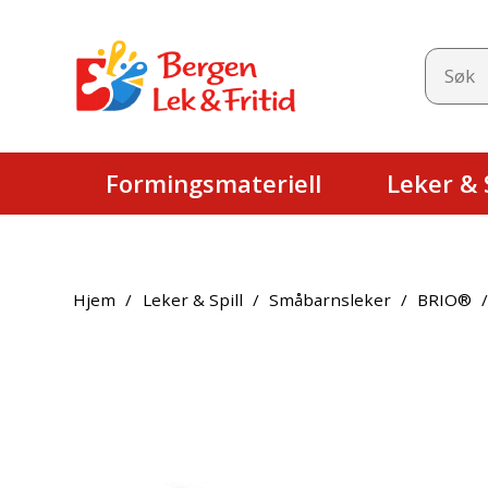
Formingsmateriell
Leker & S
Hjem
/
Leker & Spill
/
Småbarnsleker
/
BRIO®