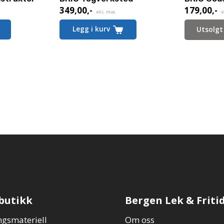
349,00
,-
179,00
,-
eks. mva.
e
Legg i kurv
Utsolg
butikk
Bergen Lek & Friti
gsmateriell
Om oss