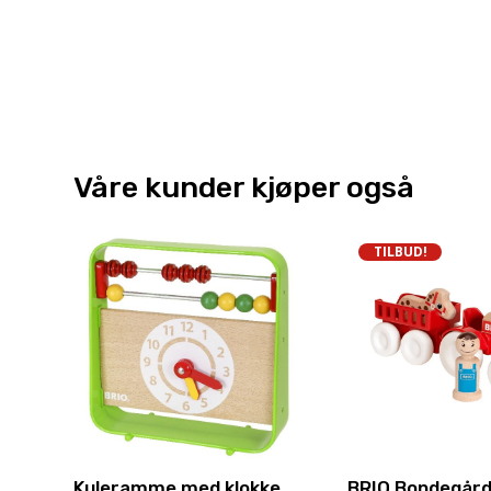
Våre kunder kjøper også
TILBUD!
Kuleramme med klokke
BRIO Bondegård