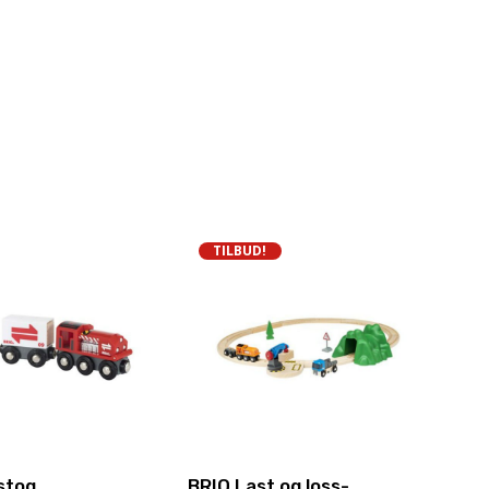
TILBUD!
stog
BRIO Last og loss-