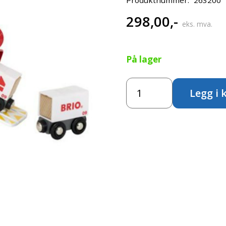
298,00
,-
eks. mva.
På lager
BRIO
Legg i 
Transport-
helikopter
antall