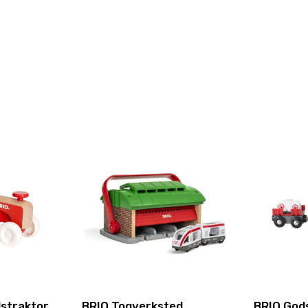
straktor
BRIO Togverksted
BRIO God