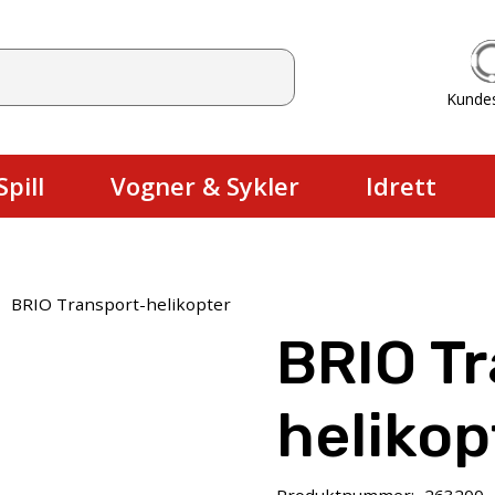
Kunde
Du har ingen produkter i handlekurv
pill
Vogner & Sykler
Idrett
/
BRIO Transport-helikopter
BRIO T
helikop
Produktnummer:
263200