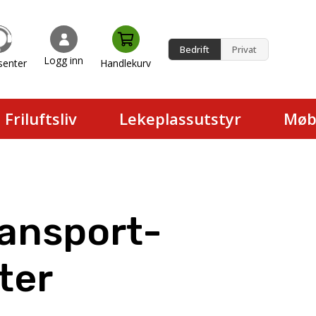
Bedrift
Privat
Logg inn
senter
Handlekurv
en.
Friluftsliv
Lekeplassutstyr
Møb
ransport-
ter