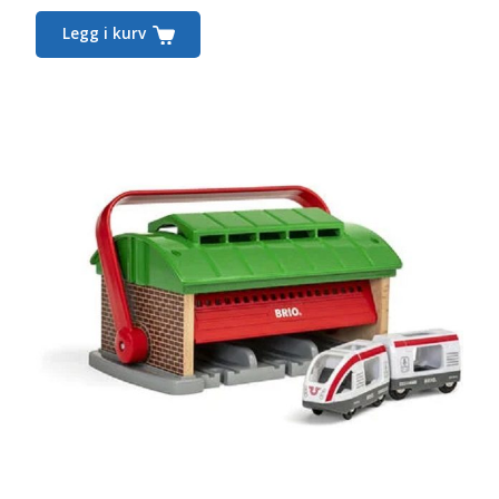
pris
Legg i kurv
er:
254,00,-.