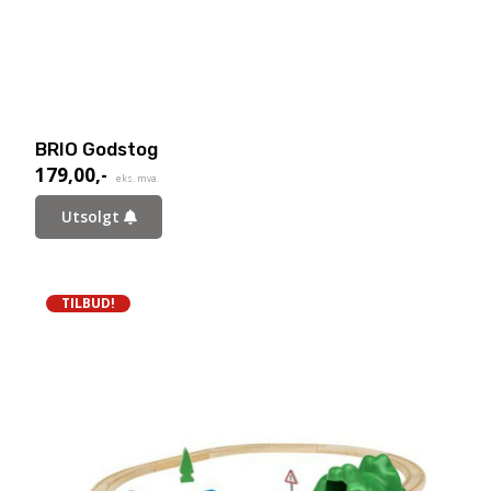
BRIO Godstog
179,00
,-
eks. mva.
Utsolgt
TILBUD!