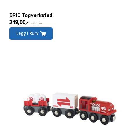
BRIO Togverksted
349,00
,-
eks. mva.
Legg i kurv