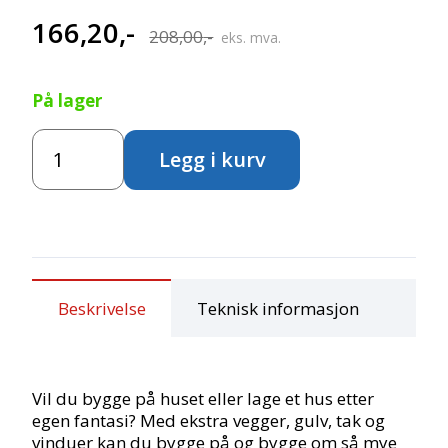
166,20
,-
Opprinnelig
Nåværende
208,00
,-
eks. mva.
pris
pris
På lager
var:
er:
BRIO
208,00,-.
166,20,-.
Legg i kurv
Påbyggingssett
antall
Beskrivelse
Teknisk informasjon
Vil du bygge på huset eller lage et hus etter
egen fantasi? Med ekstra vegger, gulv, tak og
vinduer kan du bygge på og bygge om så mye