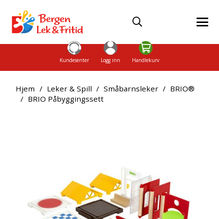
Kundesenter
Logg inn
Handlekurv
Hjem
/
Leker & Spill
/
Småbarnsleker
/
BRIO®
/
BRIO Påbyggingssett