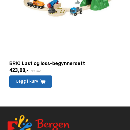
BRIO Last og loss-begynnersett
423,00
,-
Nåværende
eks. mva.
pris
Legg i kurv
er:
423,00,-.