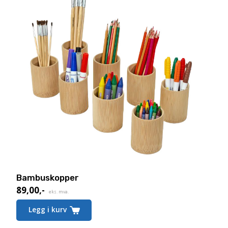
Bambuskopper
89,00
,-
eks. mva.
Legg i kurv