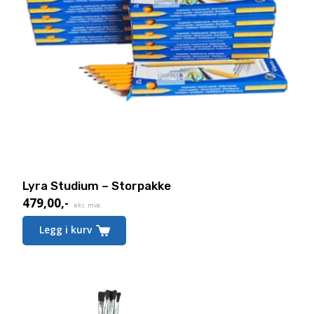
Lyra Studium – Storpakke
479,00
,-
eks. mva.
Legg i kurv