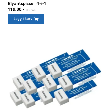
Blyantspisser 4-i-1
119,00
,-
eks. mva.
Legg i kurv