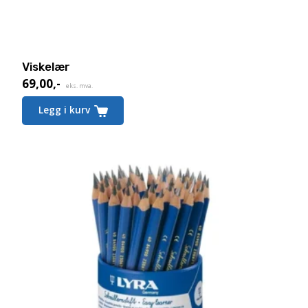
Viskelær
69,00
,-
eks. mva.
Legg i kurv