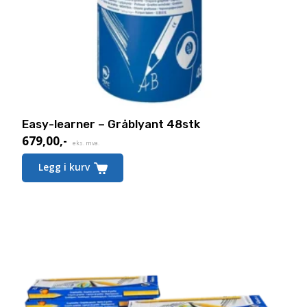
Easy-learner – Gråblyant 48stk
679,00
,-
eks. mva.
Legg i kurv