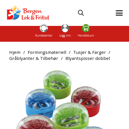
Kundesenter
Logg inn
Handlekurv
Hjem
/
Formingsmateriell
/
Tusjer & Farger
/
Gråblyanter & Tilbehør
/
Blyantspisser dobbel