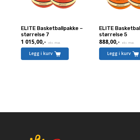
ELITE Basketballpakke –
ELITE Basketbal
størrelse 7
størrelse 5
1 015,00
,-
888,00
,-
Nåværende
Nåværende
eks. mva.
eks. mva.
pris
pris
Legg i kurv
Legg i kurv
er:
er:
1 015,00,-.
888,00,-.