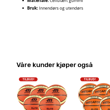
Materiale:
Cellulært gummi
Bruk:
Innendørs og utendørs
Våre kunder kjøper også
TILBUD!
TILBUD!