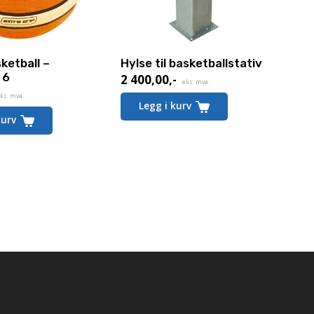
ketball –
Hylse til basketballstativ
 6
2 400,00
,-
eks. mva.
ks. mva.
Legg i kurv
kurv