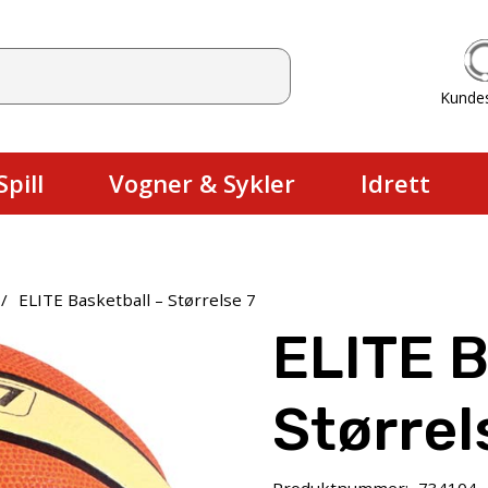
Kunde
Du har ingen produkter i handlekurv
pill
Vogner & Sykler
Idrett
/
ELITE Basketball – Størrelse 7
ELITE B
Størrel
Produktnummer:
734104