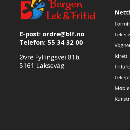
Nett
Formin
E-post:
ordre@blf.no
Leker &
Telefon:
55 34 32 00
Vogner
Øvre Fyllingsvei 81b,
Idrett
5161 Laksevåg
Friluft
Lekepl
Møble
Kunstn