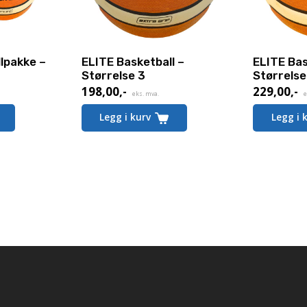
lpakke –
ELITE Basketball –
ELITE Bas
Størrelse 3
Størrelse
198,00
,-
229,00
,-
eks. mva.
e
Legg i kurv
Legg i 