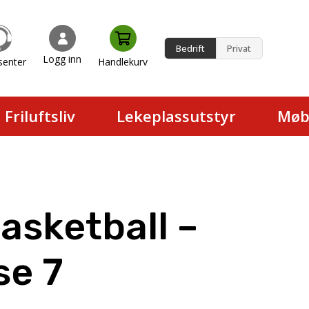
Bedrift
Privat
Logg inn
senter
Handlekurv
en.
Friluftsliv
Lekeplassutstyr
Møb
asketball –
se 7