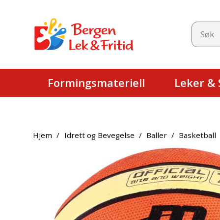
Formingsmateriell
Leker & S
Hjem
/
Idrett og Bevegelse
/
Baller
/
Basketball