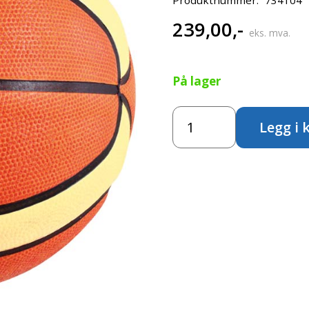
239,00
,-
eks. mva.
På lager
ELITE
Legg i 
Basketball
-
Størrelse
7
antall