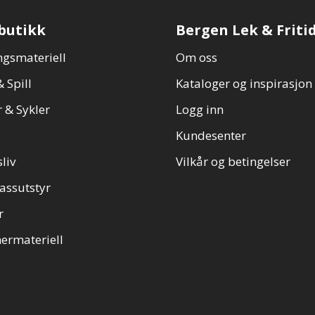
butikk
Bergen Lek & Friti
gsmateriell
Om oss
 Spill
Kataloger og inspirasjon
 & Sykler
Logg inn
Kundesenter
sliv
Vilkår og betingelser
assutstyr
r
ermateriell