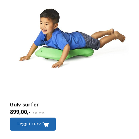
Gulv surfer
899,00
,-
eks. mva.
Legg i kurv