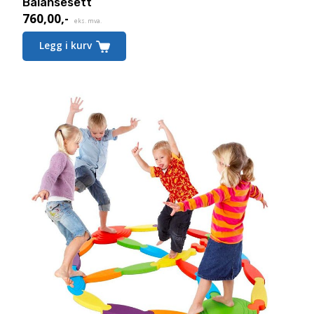
Balansesett
760,00
,-
eks. mva.
Legg i kurv