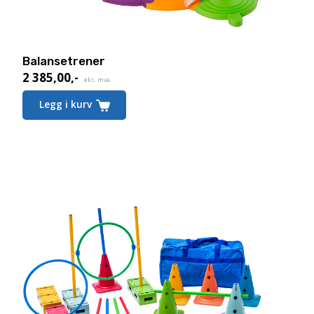
Balansetrener
2 385,00
,-
eks. mva.
Legg i kurv