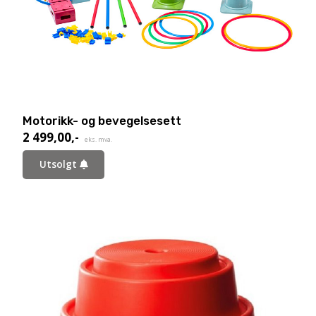
Motorikk- og bevegelsesett
2 499,00
,-
eks. mva.
Utsolgt