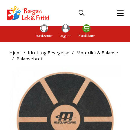
Kundesenter
Logg inn
Handlekurv
Hjem
/
Idrett og Bevegelse
/
Motorikk & Balanse
/
Balansebrett