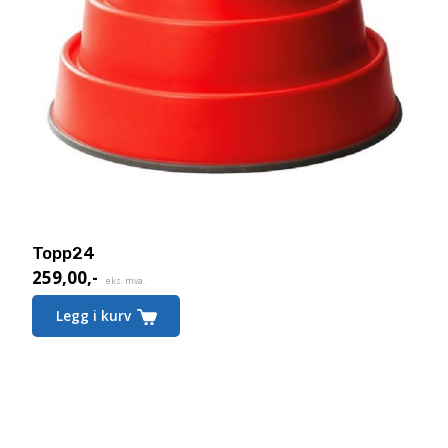
Topp24
259,00
,-
eks. mva.
Legg i kurv