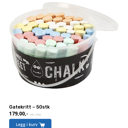
Gatekritt – 50stk
179,00
,-
eks. mva.
Legg i kurv