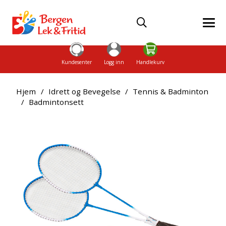
Kundesenter
Logg inn
Handlekurv
Hjem
/
Idrett og Bevegelse
/
Tennis & Badminton
/
Badmintonsett