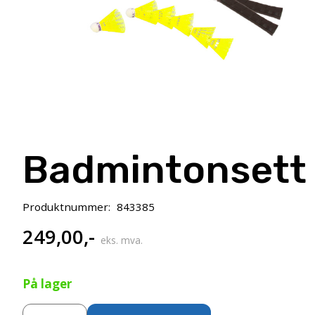
Badmintonsett
Produktnummer:
843385
249,00
,-
eks. mva.
På lager
Badmintonsett