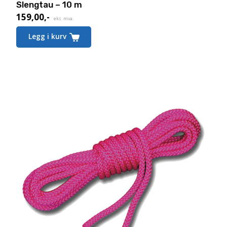
Slengtau – 10 m
159,00
,-
eks. mva.
Legg i kurv