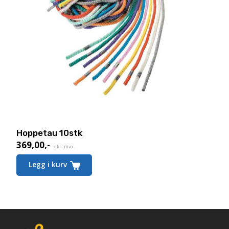
Hoppetau 10stk
369,00
,-
eks. mva.
Legg i kurv