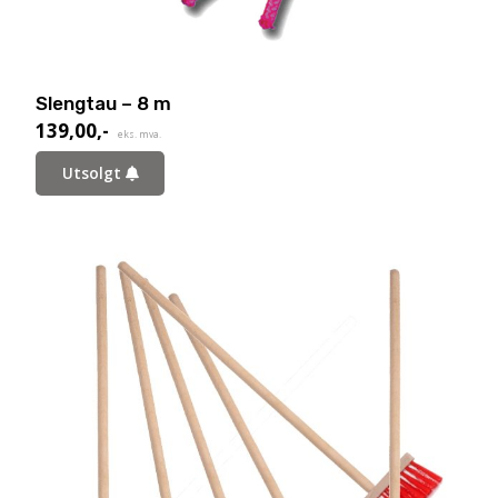
Slengtau – 8 m
139,00
,-
eks. mva.
Utsolgt