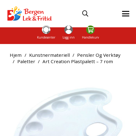
Kundesenter
Logg inn
Handlekurv
Hjem
/
Kunstnermateriell
/
Pensler Og Verktøy
/
Paletter
/
Art Creation Plastpalett – 7 rom