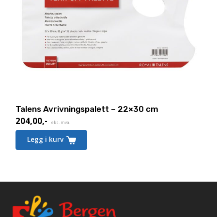
Talens Avrivningspalett – 22×30 cm
204,00
,-
eks. mva.
Legg i kurv