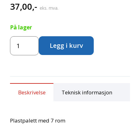
37,00
,-
eks. mva.
På lager
Art
Legg i kurv
Creation
Plastpalett
–
7
rom
antall
Beskrivelse
Teknisk informasjon
Plastpalett med 7 rom