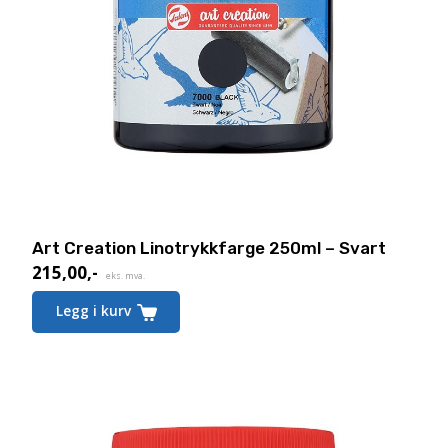
Art Creation Linotrykkfarge 250ml – Svart
215,00
,-
eks. mva.
Legg i kurv