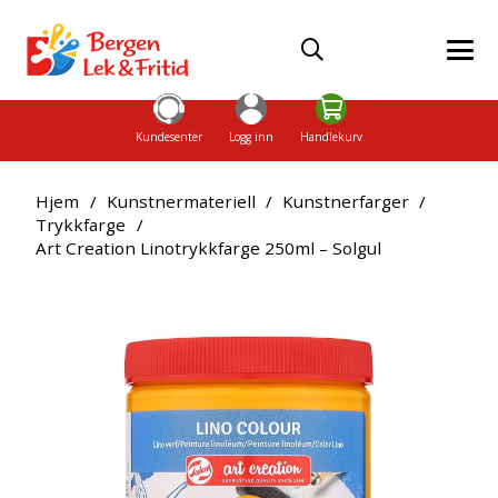
Kundesenter
Logg inn
Handlekurv
Hjem
/
Kunstnermateriell
/
Kunstnerfarger
/
Trykkfarge
/
Art Creation Linotrykkfarge 250ml – Solgul