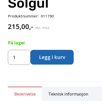
Solgul
Produktnummer:
011790
215,00
,-
eks. mva.
På lager
Art
Legg i kurv
Creation
Linotrykkfarge
250ml
-
Solgul
antall
Beskrivelse
Teknisk informasjon