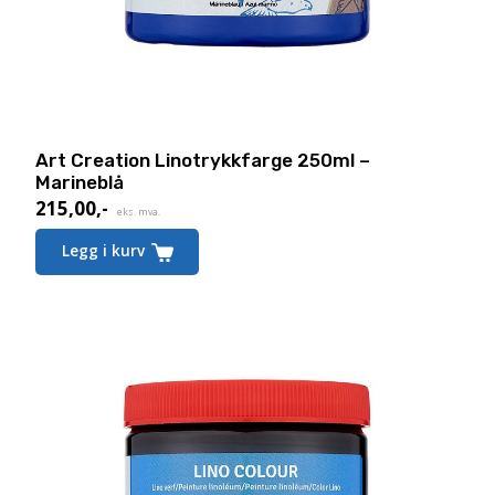
Art Creation Linotrykkfarge 250ml –
Marineblå
215,00
,-
eks. mva.
Legg i kurv