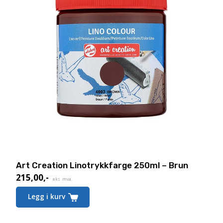
Art Creation Linotrykkfarge 250ml – Brun
215,00
,-
eks. mva.
Legg i kurv