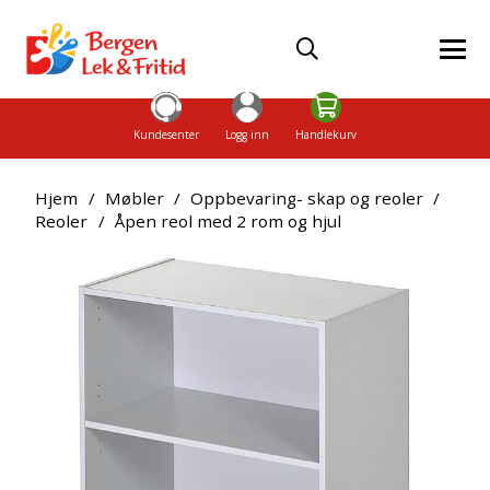
Kundesenter
Logg inn
Handlekurv
Hjem
/
Møbler
/
Oppbevaring- skap og reoler
/
Reoler
/
Åpen reol med 2 rom og hjul