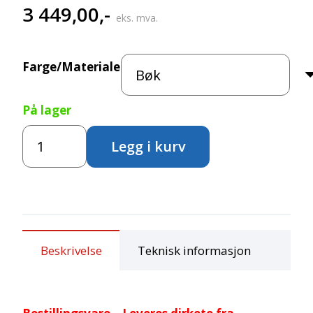
3 449,00
,-
eks. mva.
Farge/Materiale
På lager
Åpen
Legg i kurv
reol
med
2
rom
og
hjul
antall
Beskrivelse
Teknisk informasjon