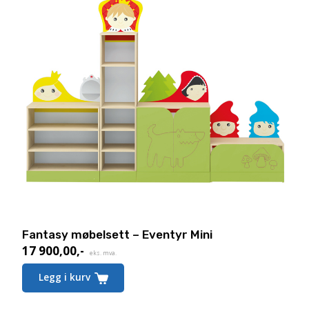
Fantasy møbelsett – Eventyr Mini
17 900,00
,-
eks. mva.
Legg i kurv