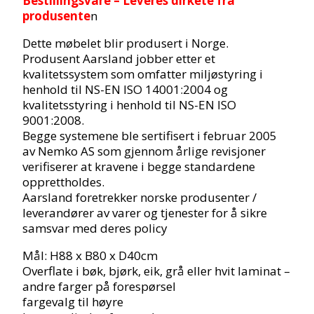
Bestillingsvare – Leveres dirkete fra
produsente
n
Dette møbelet blir produsert i Norge.
Produsent Aarsland jobber etter et
kvalitetssystem som omfatter miljøstyring i
henhold til NS-EN ISO 14001:2004 og
kvalitetsstyring i henhold til NS-EN ISO
9001:2008.
Begge systemene ble sertifisert i februar 2005
av Nemko AS som gjennom årlige revisjoner
verifiserer at kravene i begge standardene
opprettholdes.
Aarsland foretrekker norske produsenter /
leverandører av varer og tjenester for å sikre
samsvar med deres policy
Mål: H88 x B80 x D40cm
Overflate i bøk, bjørk, eik, grå eller hvit laminat –
andre farger på forespørsel
fargevalg til høyre