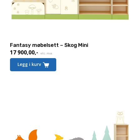
Fantasy møbelsett – Skog Mini
17 900,00
,-
eks. mva.
Legg i kurv