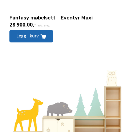
Fantasy møbelsett – Eventyr Maxi
28 900,00
,-
eks. mva.
Legg i kurv