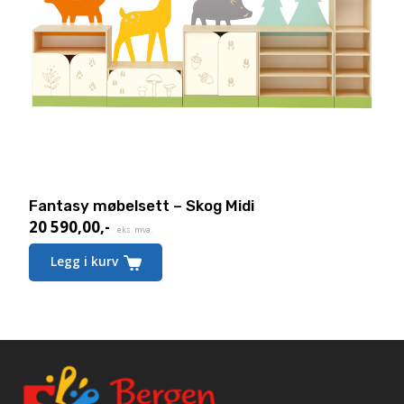
Fantasy møbelsett – Skog Midi
20 590,00
,-
eks. mva.
Legg i kurv