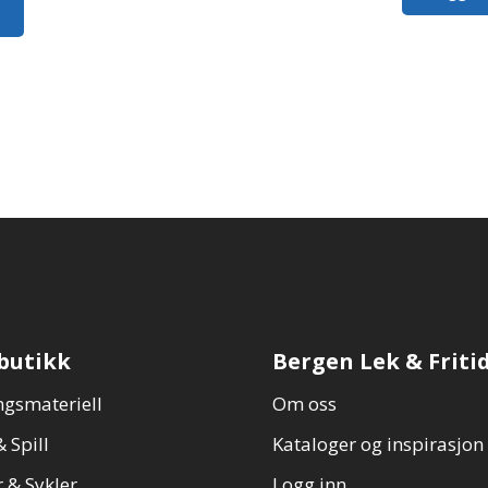
butikk
Bergen Lek & Friti
gsmateriell
Om oss
 Spill
Kataloger og inspirasjon
 & Sykler
Logg inn