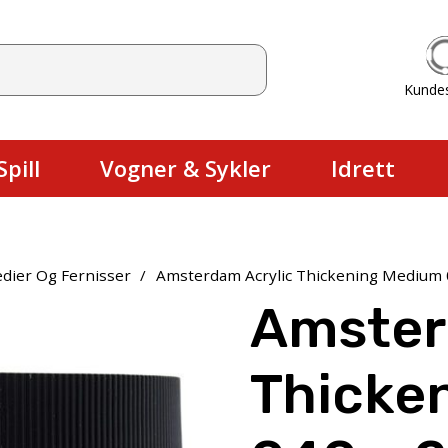
Kunde
Du har ingen produkter i handlekurv
pill
Vogner & Sykler
Idrett
dier Og Fernisser
/
Amsterdam Acrylic Thickening Medium 
Amster
Thicke