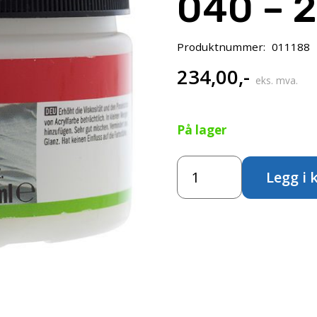
040 – 
Produktnummer:
011188
234,00
,-
eks. mva.
På lager
Amsterdam
Legg i 
Acrylic
Thickening
Medium
040
–
250ml
antall