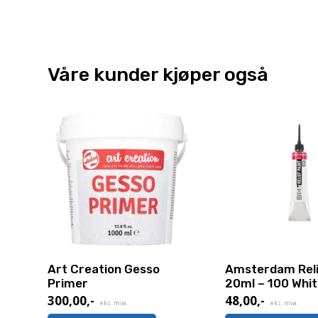
Våre kunder kjøper også
Art Creation Gesso
Amsterdam Reli
Primer
20ml – 100 Whi
300,00
,-
48,00
,-
eks. mva.
eks. mva.