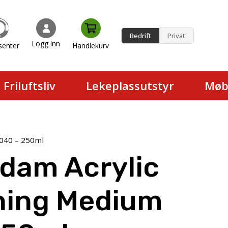
Bedrift
Privat
Logg inn
senter
Handlekurv
en.
Friluftsliv
Lekeplassutstyr
Møb
040 – 250ml
dam Acrylic
ning Medium