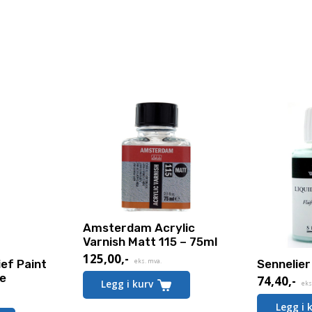
Amsterdam Acrylic
Varnish Matt 115 – 75ml
125,00
,-
eks. mva.
ef Paint
Sennelie
te
74,40
,-
Legg i kurv
eks
Legg i 