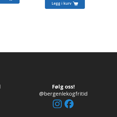
Legg i kurv
d
Følg oss!
@bergenlekogfritid