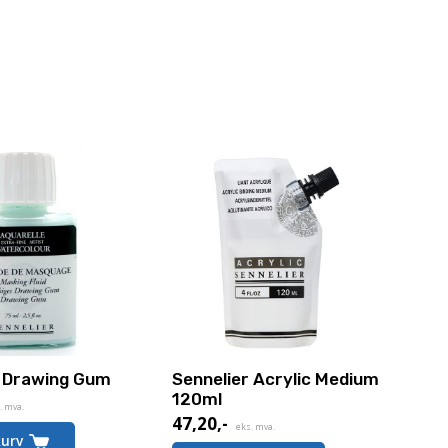
r Drawing Gum
Sennelier Acrylic Medium
120ml
. mva.
47,20
,-
eks. mva.
kurv