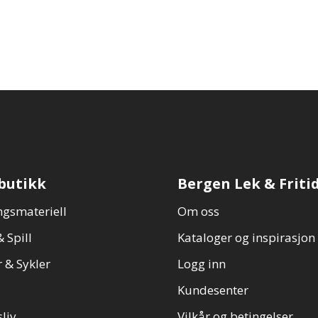
butikk
Bergen Lek & Friti
gsmateriell
Om oss
 Spill
Kataloger og inspirasjon
 & Sykler
Logg inn
Kundesenter
sliv
Vilkår og betingelser