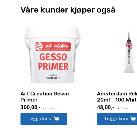
Våre kunder kjøper også
Art Creation Gesso
Amsterdam Reli
Primer
20ml – 100 Whi
300,00
,-
48,00
,-
eks. mva.
eks. mva.
Legg i kurv
Legg i kurv