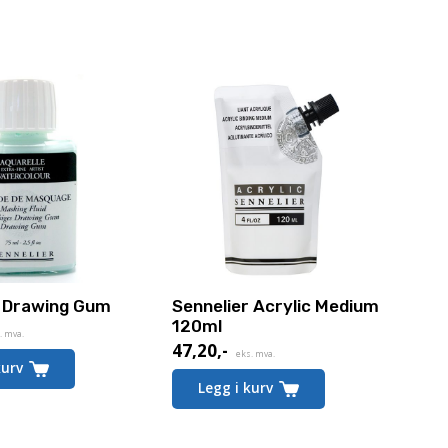
r Drawing Gum
Sennelier Acrylic Medium
120ml
. mva.
47,20
,-
eks. mva.
kurv
Legg i kurv