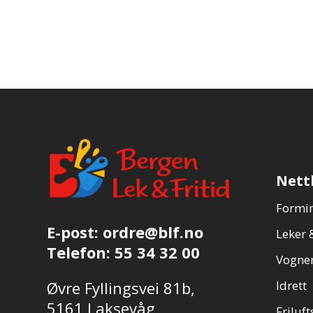
Nett
Formin
E-post:
ordre@blf.no
Leker &
Telefon:
55 34 32 00
Vogner
Øvre Fyllingsvei 81b,
Idrett
5161 Laksevåg
Friluft