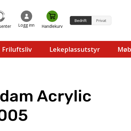
Bedrift
Privat
Logg inn
senter
Handlekurv
en.
Friluftsliv
Lekeplassutstyr
Møb
dam Acrylic
 005