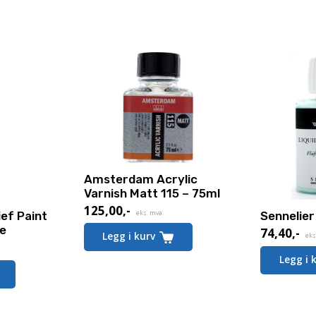
Amsterdam Acrylic
Varnish Matt 115 – 75ml
125,00
,-
eks. mva.
ef Paint
Sennelie
te
74,40
,-
Legg i kurv
eks
Legg i 