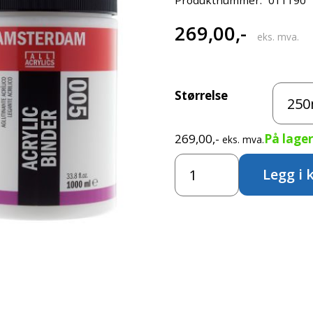
269,00
,-
eks. mva.
Størrelse
269,00
,-
På lager
eks. mva.
Amsterdam
Legg i 
Acrylic
Binder
005
antall