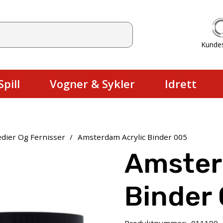
Kunde
Du har ingen produkter i handlekurv
pill
Vogner & Sykler
Idrett
dier Og Fernisser
/
Amsterdam Acrylic Binder 005
Amster
Binder
Produktnummer:
011190