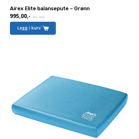
Airex Elite balansepute – Grønn
995,00
,-
eks. mva.
Legg i kurv