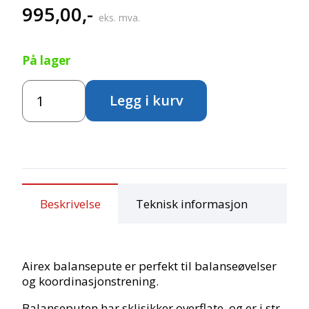
995,00
,-
eks. mva.
På lager
Airex
Legg i kurv
elite
balansepute
-
Svart
antall
Beskrivelse
Teknisk informasjon
Airex balansepute er perfekt til balanseøvelser
og koordinasjonstrening.
Balanseputen har sklisikker overflate, og er i str.