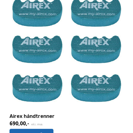
kan
velges
på
produktsiden
Airex håndtrenner
690,00
,-
eks. mva.