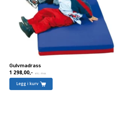
Gulvmadrass
1 298,00
,-
eks. mva.
Legg i kurv