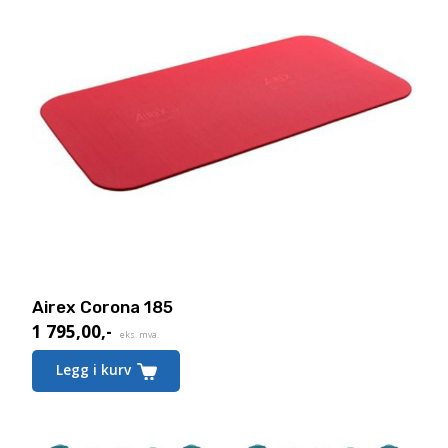
Airex Corona 185
1 795,00
,-
eks. mva.
Dette
Legg i kurv
produktet
har
flere
varianter.
Alternativene