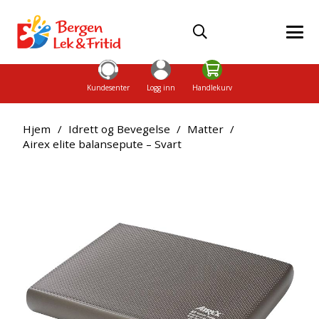
Kundesenter
Logg inn
Handlekurv
Hjem
/
Idrett og Bevegelse
/
Matter
/
Airex elite balansepute – Svart