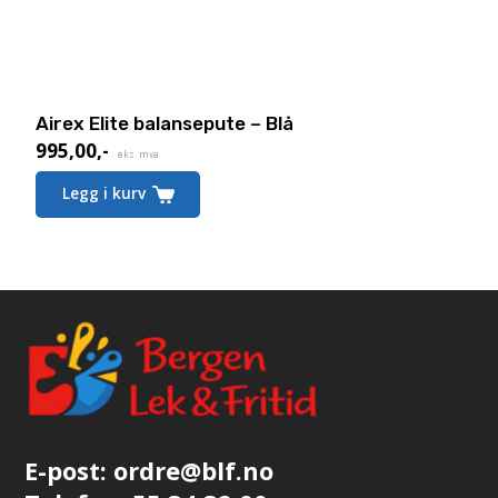
Airex Elite balansepute – Blå
995,00
,-
eks. mva.
Legg i kurv
E-post:
ordre@blf.no